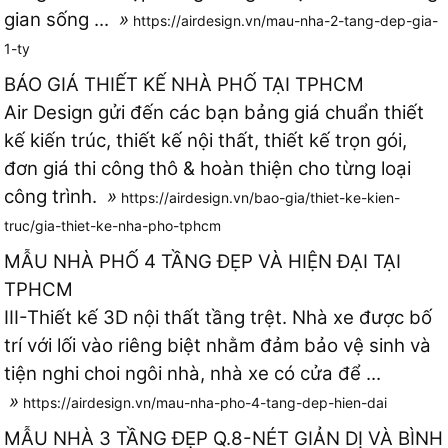
gian sống ...
»
https://airdesign.vn/mau-nha-2-tang-dep-gia-
1-ty
BÁO GIÁ THIẾT KẾ NHÀ PHỐ TẠI TPHCM
Air Design gửi đến các bạn bảng giá chuẩn thiết
kế kiến trúc, thiết kế nội thất, thiết kế trọn gói,
đơn giá thi công thô & hoàn thiện cho từng loại
công trình.
»
https://airdesign.vn/bao-gia/thiet-ke-kien-
truc/gia-thiet-ke-nha-pho-tphcm
MẪU NHÀ PHỐ 4 TẦNG ĐẸP VÀ HIỆN ĐẠI TẠI
TPHCM
III-Thiết kế 3D nội thất tầng trệt. Nhà xe được bố
trí với lối vào riêng biệt nhằm đảm bảo vệ sinh và
tiện nghi choi ngôi nhà, nhà xe có cửa để ...
»
https://airdesign.vn/mau-nha-pho-4-tang-dep-hien-dai
MẪU NHÀ 3 TẦNG ĐẸP Q.8-NÉT GIẢN DỊ VÀ BÌNH