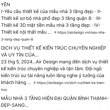
YÊN
I-Yêu cầu thiết kế của mẫu nhà 3 tầng đẹp: · II-
Thiết kế sơ bộ nhà phố đẹp 3 tầng quận 8: · III-
Thiết kế 3D mặt tiền mẫu nhà 3 tầng đẹp: · IV-
Thiết kế nội thất mẫu ...
»
https://airdesign.vn/mau-nha-
3-tang-dep-quan-8
DỊCH VỤ THIẾT KẾ KIẾN TRÚC CHUYÊN NGHIỆP
VÀ UY TÍN CỦA...
23 thg 5, 2024...Air Design mang đến dịch vụ thiết
kế kiến trúc chuyên nghiệp và tận tâm. Đội ngũ
kiến trúc sư tài năng luôn lắng nghe ý tưởng của
khách hàng ...
»
https://airdesign.vn/dich-vu/thiet-ke-kien-
truc
MẪU NHÀ 3 TẦNG HIỆN ĐẠI QUẬN BÌNH THẠNH-
ĐẸP-SANG...