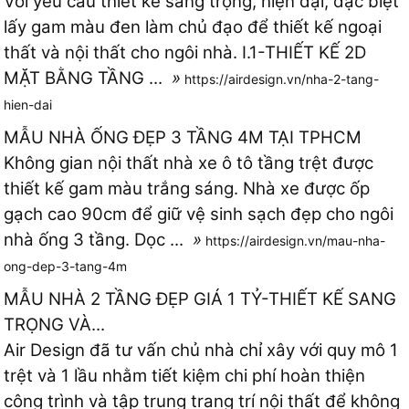
Với yêu cầu thiết kế sang trọng, hiện đại, đặc biệt
lấy gam màu đen làm chủ đạo để thiết kế ngoại
thất và nội thất cho ngôi nhà. I.1-THIẾT KẾ 2D
MẶT BẰNG TẦNG ...
»
https://airdesign.vn/nha-2-tang-
hien-dai
MẪU NHÀ ỐNG ĐẸP 3 TẦNG 4M TẠI TPHCM
Không gian nội thất nhà xe ô tô tầng trệt được
thiết kế gam màu trắng sáng. Nhà xe được ốp
gạch cao 90cm để giữ vệ sinh sạch đẹp cho ngôi
nhà ống 3 tầng. Dọc ...
»
https://airdesign.vn/mau-nha-
ong-dep-3-tang-4m
MẪU NHÀ 2 TẦNG ĐẸP GIÁ 1 TỶ-THIẾT KẾ SANG
TRỌNG VÀ...
Air Design đã tư vấn chủ nhà chỉ xây với quy mô 1
trệt và 1 lầu nhằm tiết kiệm chi phí hoàn thiện
công trình và tập trung trang trí nội thất để không