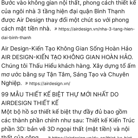
Bước vào không gian nội thất, phong cách thiết kế
của ngôi nhà 3 tầng hiện đại quận Bình Thạnh
được Air Design thay đổi một chút so với phong
cách mặt tiền nhà.
»
https://airdesign.vn/nha-3-tang-hien-
dai-binh-thanh
Air Design-Kiến Tạo Không Gian Sống Hoàn Hảo
AIR DESIGN-KIẾN TẠO KHÔNG GIAN HOÀN HẢO.
Chúng tôi Thấu Hiểu khách hàng. Xây dựng tổ ấm
mơ ước bằng sự Tận Tâm, Sáng Tạo và Chuyên
Nghiệp.
»
https://airdesign.vn/
99 MẪU THIẾT KẾ BIỆT THỰ MỚI NHẤT DO
AIRDESIGN THIẾT KẾ
Một bộ hồ sơ thiết kế biệt thự đầy đủ bao gồm
các thành phần chính như sau: Thiết kế Kiến Trúc
phần 3D: bản vẽ 3D ngoại thất (mặt tiền) và nội
thất của công ...
»
https://airdesign.vn/du-an/thiet-ke-biet-