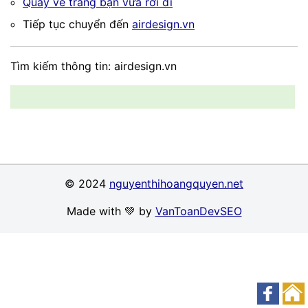
Quay về trang bạn vừa rời đi
Tiếp tục chuyển đến
airdesign.vn
Tìm kiếm thông tin: airdesign.vn
© 2024
nguyenthihoangquyen.net
Made with 💚 by
VanToanDevSEO