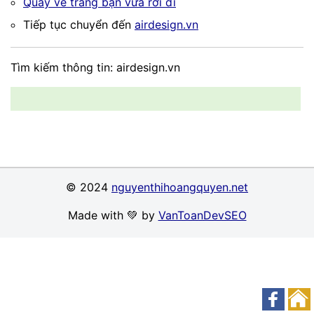
Quay về trang bạn vừa rời đi
Tiếp tục chuyển đến
airdesign.vn
Tìm kiếm thông tin: airdesign.vn
© 2024
nguyenthihoangquyen.net
Made with 💚 by
VanToanDevSEO