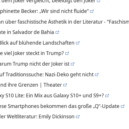
dem Joker vergleicht, beleidigt den Joker
phinette Becker: „Wir sind nicht fluide“
hn über faschistische Ästhetik in der Literatur - "Faschis
hte in Salvador de Bahia
 Blick auf blühende Landschaften
ie viel Joker steckt in Trump?
Warum Trump nicht der Joker ist
f Traditionssuche: Nazi-Deko geht nicht
und ihre Grenzen | Theater
y S10 Lite: Ein Mix aus Galaxy S10+ und S9+?
Diese Smartphones bekommen das große „Q“-Update
er Weltliteratur: Emily Dickinson