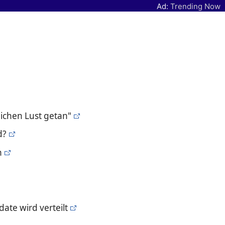
Ad:
Trending Now
lichen Lust getan"
d?
n
te wird verteilt