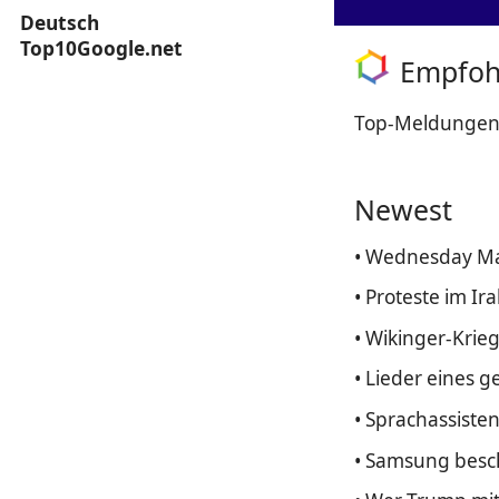
Deutsch
Top10Google.net
Empfohl
Top-Meldungen, 
Newest
• Wednesday Mar
• Proteste im Ir
• Wikinger-Kri
• Lieder eines g
• Sprachassiste
• Samsung besch