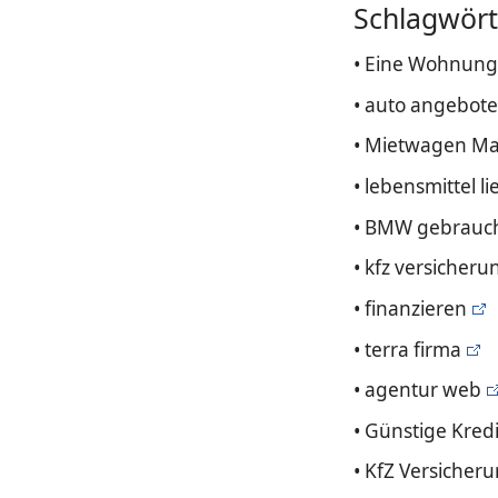
Schlagwört
• Eine Wohnung
• auto angebote
• Mietwagen Ma
• lebensmittel li
• BMW gebrauch
• kfz versicheru
• finanzieren
• terra firma
• agentur web
• Günstige Kred
• KfZ Versicher