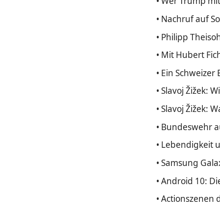
• Wer Trump mit 
• Nachruf auf So
• Philipp Theiso
• Mit Hubert Fic
• Ein Schweizer
• Slavoj Žižek: W
• Slavoj Žižek: 
• Bundeswehr au
• Lebendigkeit 
• Samsung Galax
• Android 10: 
• Actionszenen d