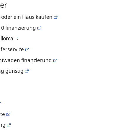
er
 oder ein Haus kaufen
 0 finanzierung
llorca
eferservice
twagen finanzierung
ng günstig
ite
ung