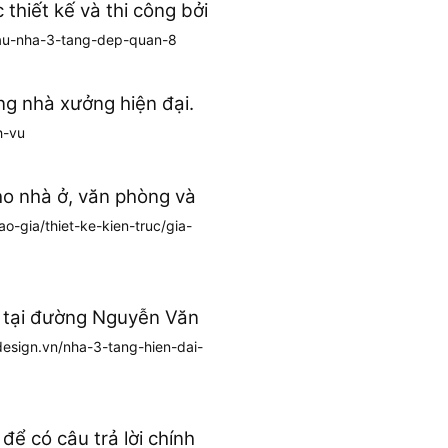
thiết kế và thi công bởi
mau-nha-3-tang-dep-quan-8
ống nhà xưởng hiện đại.
h-vu
cho nhà ở, văn phòng và
ao-gia/thiet-ke-kien-truc/gia-
g, tại đường Nguyễn Văn
rdesign.vn/nha-3-tang-hien-dai-
để có câu trả lời chính