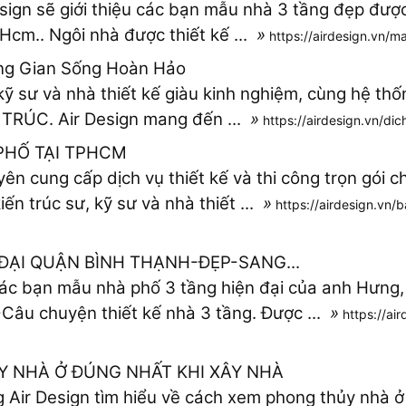
esign sẽ giới thiệu các bạn mẫu nhà 3 tầng đẹp được 
.Hcm.. Ngôi nhà được thiết kế ...
»
https://airdesign.vn/
ông Gian Sống Hoàn Hảo
 kỹ sư và nhà thiết kế giàu kinh nghiệm, cùng hệ th
 TRÚC. Air Design mang đến ...
»
https://airdesign.vn/dic
 PHỐ TẠI TPHCM
yên cung cấp dịch vụ thiết kế và thi công trọn gói 
ến trúc sư, kỹ sư và nhà thiết ...
»
https://airdesign.vn/b
ĐẠI QUẬN BÌNH THẠNH-ĐẸP-SANG...
u các bạn mẫu nhà phố 3 tầng hiện đại của anh Hưn
-Câu chuyện thiết kế nhà 3 tầng. Được ...
»
https://ai
 NHÀ Ở ĐÚNG NHẤT KHI XÂY NHÀ
g Air Design tìm hiểu về cách xem phong thủy nhà ở 