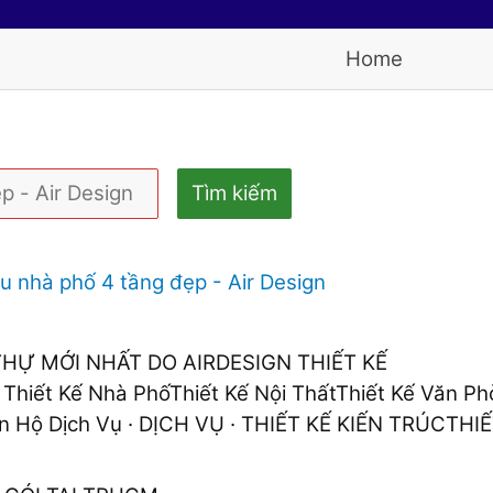
Home
Tìm kiếm
 nhà phố 4 tầng đẹp - Air Design
THỰ MỚI NHẤT DO AIRDESIGN THIẾT KẾ
 Thiết Kế Nhà PhốThiết Kế Nội ThấtThiết Kế Văn P
n Hộ Dịch Vụ · DỊCH VỤ · THIẾT KẾ KIẾN TRÚCTHIẾT