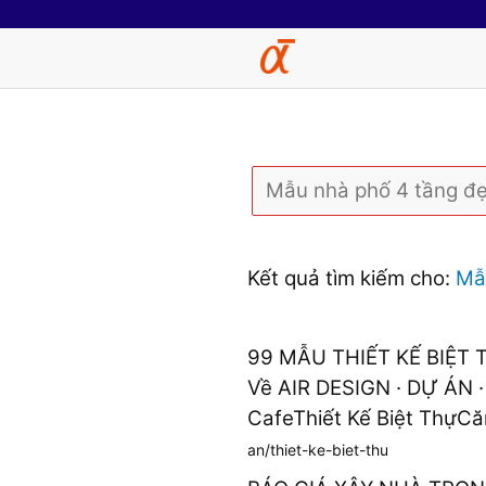
Kết quả tìm kiếm cho:
Mẫu
99 MẪU THIẾT KẾ BIỆT 
Về AIR DESIGN · DỰ ÁN ·
CafeThiết Kế Biệt ThựCă
an/thiet-ke-biet-thu