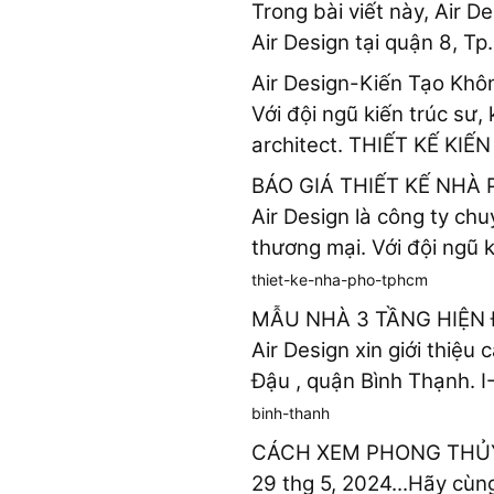
Trong bài viết này, Air D
Air Design tại quận 8, Tp
Air Design-Kiến Tạo Kh
Với đội ngũ kiến trúc sư,
architect. THIẾT KẾ KIẾN
BÁO GIÁ THIẾT KẾ NHÀ
Air Design là công ty chu
thương mại. Với đội ngũ ki
thiet-ke-nha-pho-tphcm
MẪU NHÀ 3 TẦNG HIỆN 
Air Design xin giới thiệ
Đậu , quận Bình Thạnh. I
binh-thanh
CÁCH XEM PHONG THỦY
29 thg 5, 2024...Hãy cùn