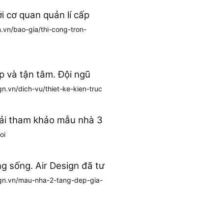
i cơ quan quản lí cấp
n.vn/bao-gia/thi-cong-tron-
p và tận tâm. Đội ngũ
gn.vn/dich-vu/thiet-ke-kien-truc
hải tham khảo mẫu nhà 3
oi
g sống. Air Design đã tư
ign.vn/mau-nha-2-tang-dep-gia-