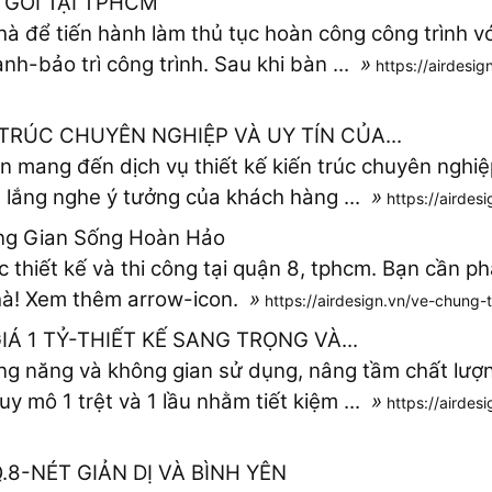
 GÓI TẠI TPHCM
hà để tiến hành làm thủ tục hoàn công công trình vớ
nh-bảo trì công trình. Sau khi bàn ...
»
https://airdesig
 TRÚC CHUYÊN NGHIỆP VÀ UY TÍN CỦA...
gn mang đến dịch vụ thiết kế kiến trúc chuyên nghiệ
n lắng nghe ý tưởng của khách hàng ...
»
https://airdesi
ông Gian Sống Hoàn Hảo
thiết kế và thi công tại quận 8, tphcm. Bạn cần p
nhà! Xem thêm arrow-icon.
»
https://airdesign.vn/ve-chung-t
Á 1 TỶ-THIẾT KẾ SANG TRỌNG VÀ...
ng năng và không gian sử dụng, nâng tầm chất lượn
uy mô 1 trệt và 1 lầu nhằm tiết kiệm ...
»
https://airdes
8-NÉT GIẢN DỊ VÀ BÌNH YÊN