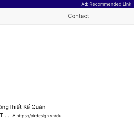
Ad:
Recommended Link
Contact
hòngThiết Kế Quán
 ...
»
https://airdesign.vn/du-