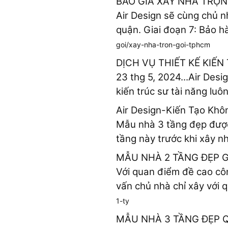
BÁO GIÁ XÂY NHÀ TRỌN
Air Design sẽ cùng chủ n
quận. Giai đoạn 7: Bảo hà
goi/xay-nha-tron-goi-tphcm
DỊCH VỤ THIẾT KẾ KIẾN
23 thg 5, 2024...Air Desi
kiến trúc sư tài năng luô
Air Design-Kiến Tạo Kh
Mẫu nhà 3 tầng đẹp được 
tầng này trước khi xây 
MẪU NHÀ 2 TẦNG ĐẸP GI
Với quan điểm đề cao cô
vấn chủ nhà chỉ xây với q
1-ty
MẪU NHÀ 3 TẦNG ĐẸP Q.