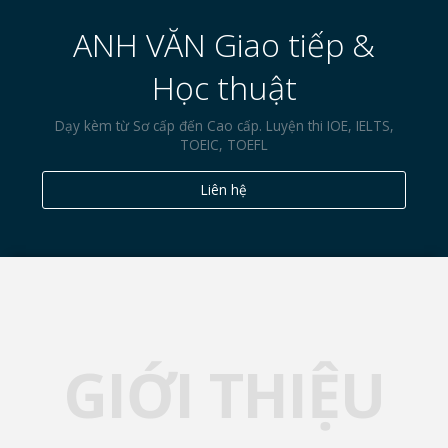
ANH VĂN Giao tiếp &
Học thuật
Dạy kèm từ Sơ cấp đến Cao cấp. Luyện thi IOE, IELTS,
TOEIC, TOEFL
Liên hệ
GIỚI THIỆU