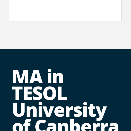
MA in
TESOL
University
of Canberra