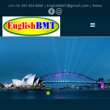
Liên hệ:
091 654 8060
|
EnglishBMT@gmail.com
|
News
TRANG NHẤT
GIỚI THIỆU
VĂN BẰNG