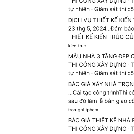
THI CÔNG XÂY DỰNG · THI
tự nhiên · Giám sát thi c
DỊCH VỤ THIẾT KẾ KIẾN
23 thg 5, 2024...Đảm bảo
THIẾT KẾ KIẾN TRÚC CỦA 
kien-truc
MẪU NHÀ 3 TẦNG ĐẸP Q.
THI CÔNG XÂY DỰNG · THI
tự nhiên · Giám sát thi c
BÁO GIÁ XÂY NHÀ TRỌN
...Cải tạo công trìnhThi 
sau đó làm lễ bàn giao cô
tron-goi-tphcm
BÁO GIÁ THIẾT KẾ NHÀ
THI CÔNG XÂY DỰNG · THI