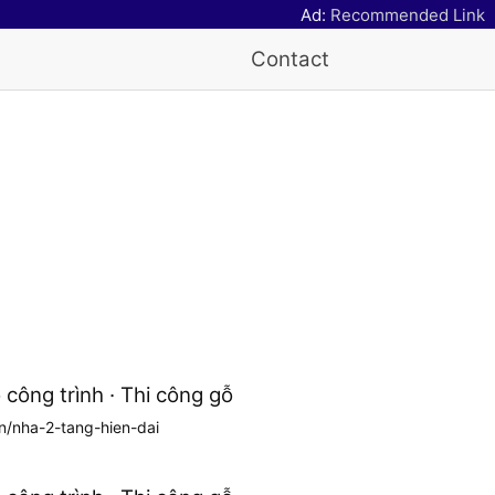
Ad:
Recommended Link
Contact
ông trình · Thi công gỗ
vn/nha-2-tang-hien-dai