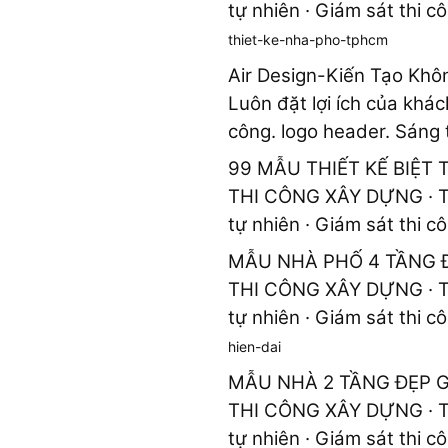
tự nhiên · Giám sát thi c
thiet-ke-nha-pho-tphcm
Air Design-Kiến Tạo Kh
Luôn đặt lợi ích của khá
công. logo header. Sáng t
99 MẪU THIẾT KẾ BIỆT 
THI CÔNG XÂY DỰNG · THI
tự nhiên · Giám sát thi c
MẪU NHÀ PHỐ 4 TẦNG Đ
THI CÔNG XÂY DỰNG · THI
tự nhiên · Giám sát thi c
hien-dai
MẪU NHÀ 2 TẦNG ĐẸP GI
THI CÔNG XÂY DỰNG · THI
tự nhiên · Giám sát thi c