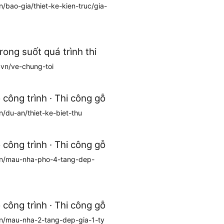
n/bao-gia/thiet-ke-kien-truc/gia-
ong suốt quá trình thi
.vn/ve-chung-toi
ông trình · Thi công gỗ
n/du-an/thiet-ke-biet-thu
ông trình · Thi công gỗ
.vn/mau-nha-pho-4-tang-dep-
ông trình · Thi công gỗ
vn/mau-nha-2-tang-dep-gia-1-ty