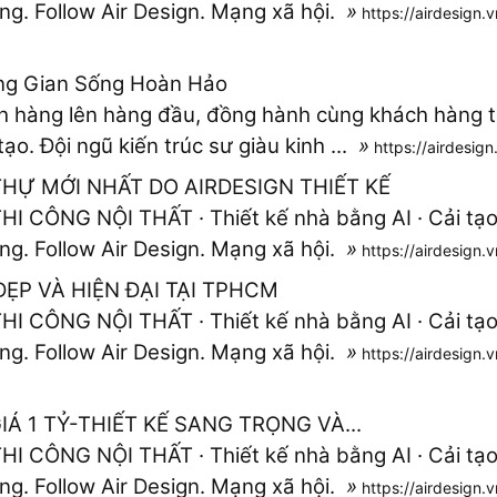
ông. Follow Air Design. Mạng xã hội.
»
https://airdesign.v
ông Gian Sống Hoàn Hảo
ch hàng lên hàng đầu, đồng hành cùng khách hàng tr
ạo. Đội ngũ kiến trúc sư giàu kinh ...
»
https://airdesign
THỰ MỚI NHẤT DO AIRDESIGN THIẾT KẾ
 CÔNG NỘI THẤT · Thiết kế nhà bằng AI · Cải tạo c
ông. Follow Air Design. Mạng xã hội.
»
https://airdesign.v
ẸP VÀ HIỆN ĐẠI TẠI TPHCM
 CÔNG NỘI THẤT · Thiết kế nhà bằng AI · Cải tạo c
ông. Follow Air Design. Mạng xã hội.
»
https://airdesign
Á 1 TỶ-THIẾT KẾ SANG TRỌNG VÀ...
 CÔNG NỘI THẤT · Thiết kế nhà bằng AI · Cải tạo c
ông. Follow Air Design. Mạng xã hội.
»
https://airdesign.