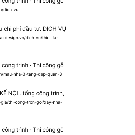
ông trình · Thi công gỗ
vn/dich-vu
u chi phí đầu tư. DICH VỤ
/airdesign.vn/dich-vu/thiet-ke-
ông trình · Thi công gỗ
.vn/mau-nha-3-tang-dep-quan-8
KẾ NỘI...tổng công trình,
-gia/thi-cong-tron-goi/xay-nha-
ông trình · Thi công gỗ