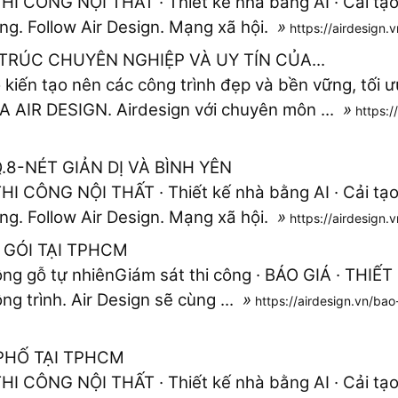
 CÔNG NỘI THẤT · Thiết kế nhà bằng AI · Cải tạo c
ông. Follow Air Design. Mạng xã hội.
»
https://airdesign.
 TRÚC CHUYÊN NGHIỆP VÀ UY TÍN CỦA...
 kiến tạo nên các công trình đẹp và bền vững, tối ư
AIR DESIGN. Airdesign với chuyên môn ...
»
https:/
8-NÉT GIẢN DỊ VÀ BÌNH YÊN
 CÔNG NỘI THẤT · Thiết kế nhà bằng AI · Cải tạo c
ông. Follow Air Design. Mạng xã hội.
»
https://airdesign
 GÓI TẠI TPHCM
công gỗ tự nhiênGiám sát thi công · BÁO GIÁ · THIẾT 
ng trình. Air Design sẽ cùng ...
»
https://airdesign.vn/bao
 PHỐ TẠI TPHCM
 CÔNG NỘI THẤT · Thiết kế nhà bằng AI · Cải tạo c