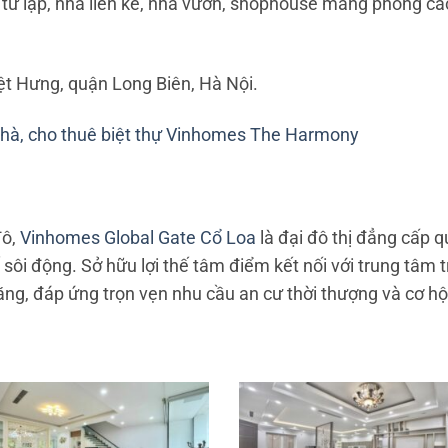
hự tứ lập, nhà liền kề, nhà vườn, shophouse mang phong cá
iệt Hưng, quận Long Biên, Hà Nội.
nhà, cho thuê biệt thự Vinhomes The Harmony
đô,
Vinhomes Global Gate Cổ Loa
là đại đô thị đẳng cấp 
ế sôi động. Sở hữu lợi thế tâm điểm kết nối với trung tâm 
, đáp ứng trọn vẹn nhu cầu an cư thời thượng và cơ hội 