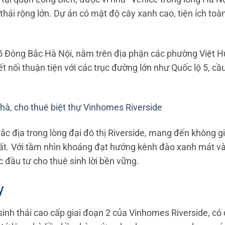
thái rộng lớn. Dự án có mật độ cây xanh cao, tiện ích toàn
gõ Đông Bắc Hà Nội, nằm trên địa phận các phường Việt H
 kết nối thuận tiện với các trục đường lớn như Quốc lộ 5,
hà, cho thuê biệt thự Vinhomes Riverside
í đắc địa trong lòng đại đô thị Riverside, mang đến không 
hất. Với tầm nhìn khoáng đạt hướng kênh đào xanh mát và 
 đầu tư cho thuê sinh lời bền vững.
y
 sinh thái cao cấp giai đoạn 2 của Vinhomes Riverside, có