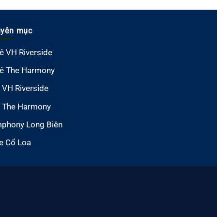
yên mục
ê VH Riverside
ê The Harmony
 VH Riverside
 The Harmony
phony Long Biên
e Cổ Loa