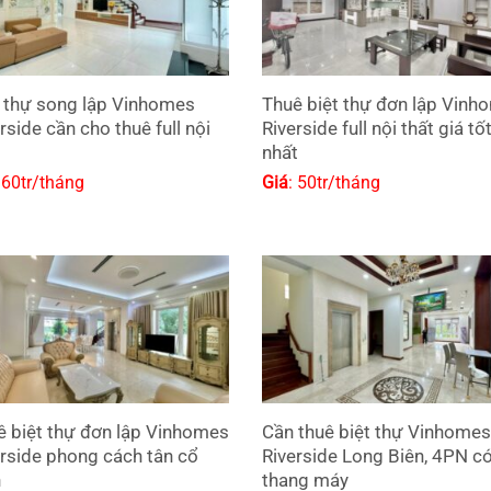
t thự song lập Vinhomes
Thuê biệt thự đơn lập Vinh
rside cần cho thuê full nội
Riverside full nội thất giá tố
nhất
 60tr/tháng
Giá
: 50tr/tháng
ê biệt thự đơn lập Vinhomes
Cần thuê biệt thự Vinhomes
erside phong cách tân cổ
Riverside Long Biên, 4PN c
n
thang máy