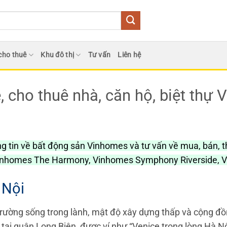
cho thuê
Khu đô thị
Tư vấn
Liên hệ
, cho thuê nhà, căn hộ, biệt thự
ng tin về bất động sản Vinhomes và tư vấn về mua, bán, th
inhomes The Harmony, Vinhomes Symphony Riverside, V
 Nội
trường sống trong lành, mật độ xây dựng thấp và cộng đồn
c tại quận Long Biên, được ví như “Venice trong lòng Hà N