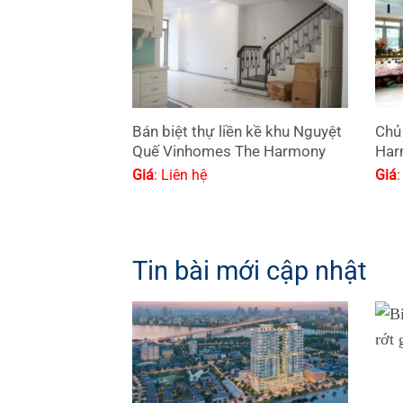
Bán biệt thự liền kề khu Nguyệt
Chủ
Quế Vinhomes The Harmony
Har
Giá
: Liên hệ
Giá
:
Tin bài mới cập nhật