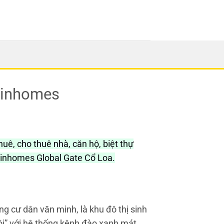
 Vinhomes
uê, cho thuê nhà, căn hộ, biệt thự
inhomes Global Gate Cổ Loa.
g cư dân văn minh, là khu đô thị sinh
ội” với hệ thống kênh đào xanh mát,