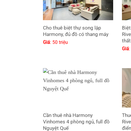
Cho thuê biệt thự song lập
Biệ
Harmony, đủ đồ có thang máy
Rive
thất
Giá
: 50 triệu
Giá
:
Cần thuê nhà Harmony
Thu
Vinhomes 4 phòng ngủ, full đồ
Riv
Nguyệt Quế
điể