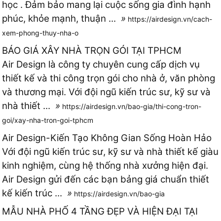
học . Đảm bảo mang lại cuộc sống gia đình hạnh
phúc, khỏe mạnh, thuận ...
»
https://airdesign.vn/cach-
xem-phong-thuy-nha-o
BÁO GIÁ XÂY NHÀ TRỌN GÓI TẠI TPHCM
Air Design là công ty chuyên cung cấp dịch vụ
thiết kế và thi công trọn gói cho nhà ở, văn phòng
và thương mại. Với đội ngũ kiến trúc sư, kỹ sư và
nhà thiết ...
»
https://airdesign.vn/bao-gia/thi-cong-tron-
goi/xay-nha-tron-goi-tphcm
Air Design-Kiến Tạo Không Gian Sống Hoàn Hảo
Với đội ngũ kiến trúc sư, kỹ sư và nhà thiết kế giàu
kinh nghiệm, cùng hệ thống nhà xưởng hiện đại.
Air Design gửi đến các bạn bảng giá chuẩn thiết
kế kiến trúc ...
»
https://airdesign.vn/bao-gia
MẪU NHÀ PHỐ 4 TẦNG ĐẸP VÀ HIỆN ĐẠI TẠI