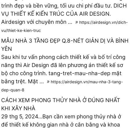
trình đẹp và bền vững, tối ưu chi phí đầu tư. DICH
VỤ THIẾT KẾ KIẾN TRÚC CỦA AIR DESIGN.
Airdesign với chuyên môn ...
»
https://airdesign.vn/dich-
vu/thiet-ke-kien-truc
MẪU NHÀ 3 TẦNG ĐẸP Q.8-NÉT GIẢN DỊ VÀ BÌNH
YÊN
Sau khi tư vấn phong cách thiết kế và bố trí công
năng thì Air Design đã lên phương án thiết kế sơ
bộ cho công trình. tang-tret-mau-nha-dep mặt
bằng trệt. Mặt ...
»
https://airdesign.vn/mau-nha-3-tang-
dep-quan-8
CÁCH XEM PHONG THỦY NHÀ Ở ĐÚNG NHẤT
KHI XÂY NHÀ
29 thg 5, 2024...Bạn cần xem phong thủy nhà ở
để thiết kế không gian nhà ở cân bằng và khoa