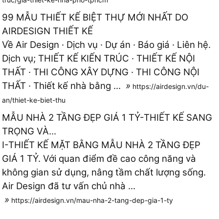
99 MẪU THIẾT KẾ BIỆT THỰ MỚI NHẤT DO
AIRDESIGN THIẾT KẾ
Về Air Design · Dịch vụ · Dự án · Báo giá · Liên hệ.
Dịch vụ; THIẾT KẾ KIẾN TRÚC · THIẾT KẾ NỘI
THẤT · THI CÔNG XÂY DỰNG · THI CÔNG NỘI
THẤT · Thiết kế nhà bằng ...
»
https://airdesign.vn/du-
an/thiet-ke-biet-thu
MẪU NHÀ 2 TẦNG ĐẸP GIÁ 1 TỶ-THIẾT KẾ SANG
TRỌNG VÀ...
I-THIẾT KẾ MẶT BẰNG MẪU NHÀ 2 TẦNG ĐẸP
GIÁ 1 TỶ. Với quan điểm đề cao công năng và
không gian sử dụng, nâng tầm chất lượng sống.
Air Design đã tư vấn chủ nhà ...
»
https://airdesign.vn/mau-nha-2-tang-dep-gia-1-ty