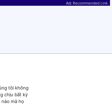
Ad:
Recommended Link
úng tôi không
g chịu bất kỳ
ụ nào mà họ