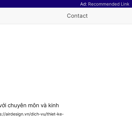
Ad:
Recommended Link
Contact
với chuyên môn và kinh
://airdesign.vn/dich-vu/thiet-ke-