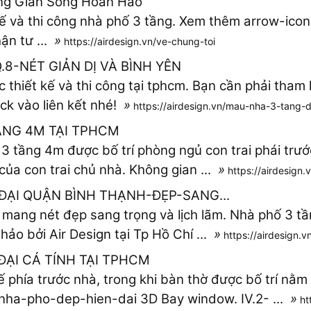
ông Gian Sống Hoàn Hảo
kế và thi công nhà phố 3 tầng. Xem thêm arrow-icon.
ận tư ...
»
https://airdesign.vn/ve-chung-toi
8-NÉT GIẢN DỊ VÀ BÌNH YÊN
thiết kế và thi công tại tphcm. Bạn cần phải tham
ick vào liên kết nhé!
»
https://airdesign.vn/mau-nha-3-tang-
ẦNG 4M TẠI TPHCM
 tầng 4m được bố trí phòng ngủ con trai phái trước
 của con trai chủ nhà. Không gian ...
»
https://airdesig
ĐẠI QUẬN BÌNH THẠNH-ĐẸP-SANG...
 mang nét đẹp sang trọng và lịch lãm. Nhà phố 3 tầ
hảo bởi Air Design tại Tp Hồ Chí ...
»
https://airdesign.v
ĐẠI CÁ TÍNH TẠI TPHCM
 phía trước nhà, trong khi bàn thờ được bố trí nằ
nha-pho-dep-hien-dai 3D Bay window. IV.2- ...
»
ht