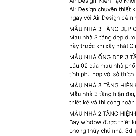
Air Design-Kiến Tạo Kh
Air Design chuyên thiết 
ngay với Air Design để nh
MẪU NHÀ 3 TẦNG ĐẸP Q.
Mẫu nhà 3 tầng đẹp được 
này trước khi xây nhà! Cl
MẪU NHÀ ỐNG ĐẸP 3 T
Lầu 02 của mẫu nhà phố 3
tính phù hợp với sở thích
MẪU NHÀ 3 TẦNG HIỆN 
Mẫu nhà 3 tầng hiện đại,
thiết kế và thi công hoàn 
MẪU NHÀ 2 TẦNG HIỆN 
Bay window được thiết kế
phong thủy chủ nhà. 3d-