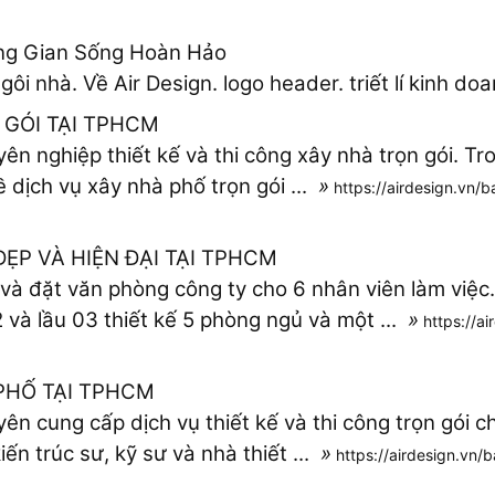
ông Gian Sống Hoàn Hảo
gôi nhà. Về Air Design. logo header. triết lí kinh do
 GÓI TẠI TPHCM
yên nghiệp thiết kế và thi công xây nhà trọn gói. Tr
ề dịch vụ xây nhà phố trọn gói ...
»
https://airdesign.vn/b
ẸP VÀ HIỆN ĐẠI TẠI TPHCM
 và đặt văn phòng công ty cho 6 nhân viên làm việ
 và lầu 03 thiết kế 5 phòng ngủ và một ...
»
https://a
 PHỐ TẠI TPHCM
yên cung cấp dịch vụ thiết kế và thi công trọn gói 
ến trúc sư, kỹ sư và nhà thiết ...
»
https://airdesign.vn/b