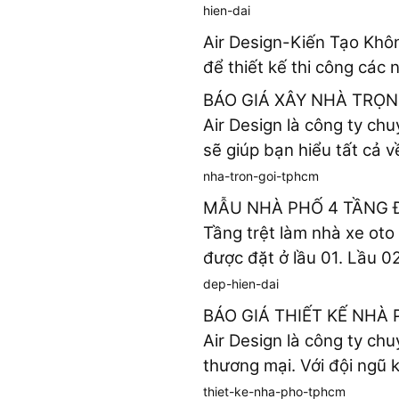
hien-dai
Air Design-Kiến Tạo Kh
để thiết kế thi công các n
BÁO GIÁ XÂY NHÀ TRỌN
Air Design là công ty chu
sẽ giúp bạn hiểu tất cả v
nha-tron-goi-tphcm
MẪU NHÀ PHỐ 4 TẦNG Đ
Tầng trệt làm nhà xe oto
được đặt ở lầu 01. Lầu 02
dep-hien-dai
BÁO GIÁ THIẾT KẾ NHÀ
Air Design là công ty chu
thương mại. Với đội ngũ ki
thiet-ke-nha-pho-tphcm