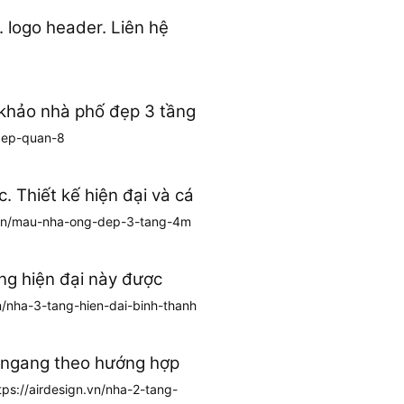
 logo header. Liên hệ
 khảo nhà phố đẹp 3 tầng
dep-quan-8
. Thiết kế hiện đại và cá
n.vn/mau-nha-ong-dep-3-tang-4m
ng hiện đại này được
n/nha-3-tang-hien-dai-binh-thanh
m ngang theo hướng hợp
tps://airdesign.vn/nha-2-tang-