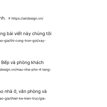
anh.
»
https://airdesign.vn/
ong bài viết này chúng tôi
ao-gia/thi-cong-tron-goi/xay-
c. Bếp và phòng khách
irdesign.vn/mau-nha-pho-4-tang-
cho nhà ở, văn phòng và
ao-gia/thiet-ke-kien-truc/gia-